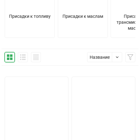
Присадки к топливу
Присадки к маслам
Присад
трансмисс
масл
Название