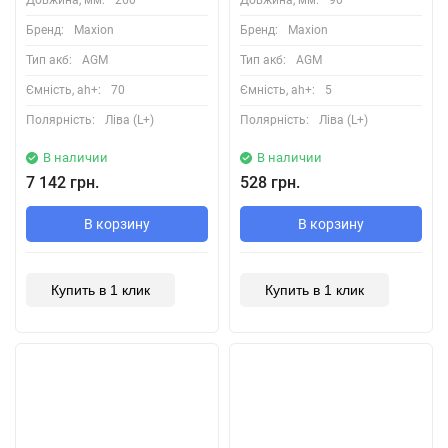
Довжина, мм:
260
Довжина, мм:
90
Бренд:
Maxion
Бренд:
Maxion
Тип акб:
AGM
Тип акб:
AGM
Ємність, ah+:
70
Ємність, ah+:
5
Полярність:
Ліва (L+)
Полярність:
Ліва (L+)
В наличии
В наличии
7 142 грн.
528 грн.
В корзину
В корзину
Купить в 1 клик
Купить в 1 клик