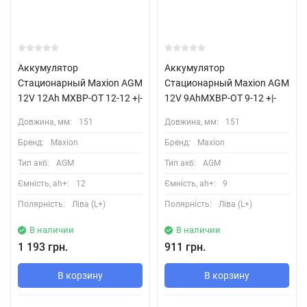
Аккумулятор
Аккумулятор
Стационарный Maxion AGM
Стационарный Maxion AGM
12V 12Ah MXBP-OT 12-12 +|-
12V 9AhMXBP-OT 9-12 +|-
Довжина, мм:
151
Довжина, мм:
151
Бренд:
Maxion
Бренд:
Maxion
Тип акб:
AGM
Тип акб:
AGM
Ємність, ah+:
12
Ємність, ah+:
9
Полярність:
Ліва (L+)
Полярність:
Ліва (L+)
В наличии
В наличии
1 193 грн.
911 грн.
В корзину
В корзину