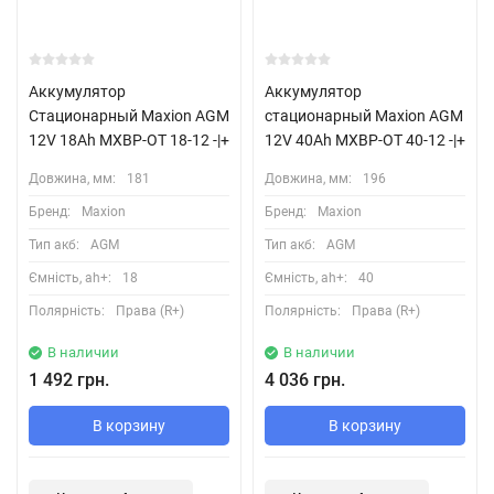
Аккумулятор
Аккумулятор
Стационарный Maxion AGM
стационарный Maxion AGM
12V 18Ah MXBP-OT 18-12 -|+
12V 40Ah MXBP-OT 40-12 -|+
Довжина, мм:
181
Довжина, мм:
196
Бренд:
Maxion
Бренд:
Maxion
Тип акб:
AGM
Тип акб:
AGM
Ємність, ah+:
18
Ємність, ah+:
40
Полярність:
Права (R+)
Полярність:
Права (R+)
В наличии
В наличии
1 492 грн.
4 036 грн.
В корзину
В корзину