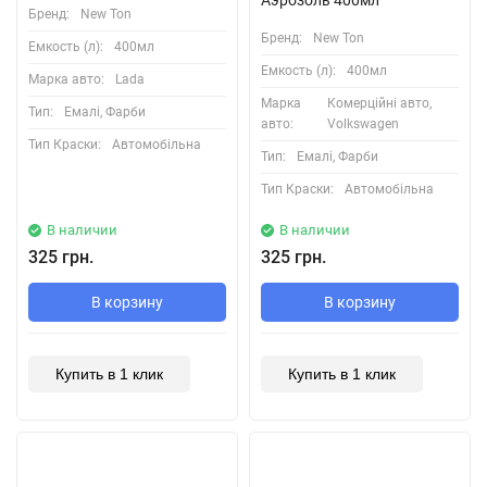
Аэрозоль 400мл
Бренд:
New Ton
Бренд:
New Ton
Емкость (л):
400мл
Емкость (л):
400мл
Марка авто:
Lada
Марка
Комерційні авто,
Тип:
Емалі, Фарби
авто:
Volkswagen
Тип Краски:
Автомобільна
Тип:
Емалі, Фарби
Тип Краски:
Автомобільна
В наличии
В наличии
325 грн.
325 грн.
В корзину
В корзину
Купить в 1 клик
Купить в 1 клик