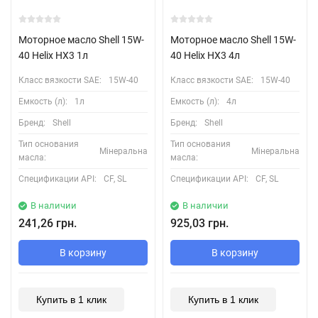
Моторное масло Shell 15W-
Моторное масло Shell 15W-
40 Helix HX3 1л
40 Helix HX3 4л
Класс вязкости SAE:
15W-40
Класс вязкости SAE:
15W-40
Емкость (л):
1л
Емкость (л):
4л
Бренд:
Shell
Бренд:
Shell
Тип основания
Тип основания
Мінеральна
Мінеральна
масла:
масла:
Спецификации API:
CF, SL
Спецификации API:
CF, SL
В наличии
В наличии
241,26 грн.
925,03 грн.
В корзину
В корзину
Купить в 1 клик
Купить в 1 клик