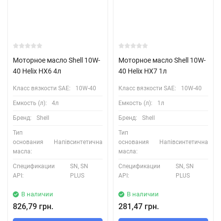
Моторное масло Shell 10W-
Моторное масло Shell 10W-
40 Helix HX6 4л
40 Helix HX7 1л
Класс вязкости SAE:
10W-40
Класс вязкости SAE:
10W-40
Емкость (л):
4л
Емкость (л):
1л
Бренд:
Shell
Бренд:
Shell
Тип
Тип
основания
Напівсинтетична
основания
Напівсинтетична
масла:
масла:
Спецификации
SN, SN
Спецификации
SN, SN
API:
PLUS
API:
PLUS
В наличии
В наличии
826,79 грн.
281,47 грн.