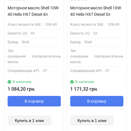
Моторное масло Shell 10W-
Моторное масло Shell 10W-
40 Helix HX7 Diesel 4л
40 Helix HX7 Diesel 5л
Класс вязкости SAE:
10W-40
Класс вязкости SAE:
10W-40
Емкость (л):
4л
Емкость (л):
5л
Бренд:
Shell
Бренд:
Shell
Тип
Тип
основания
Напівсинтетична
основания
Напівсинтетична
масла:
масла:
Спецификации API:
CF
Спецификации API:
CF
В наличии
В наличии
1 084,20 грн.
1 171,32 грн.
В корзину
В корзину
Купить в 1 клик
Купить в 1 клик