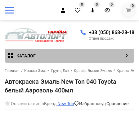
0
0
0
0
+38 (050) 868-28-18
Отдел продаж
КАТАЛОГ
Главная
/
Краска Эмаль, Грунт, Лак
/
Краска Эмаль Эмаль
/
Краска Эма
Автокраска Эмаль New Ton 040 Toyota
белый Аэрозоль 400мл
Оставить отзыв
Бренд:
New Ton
Избранное
Сравнение