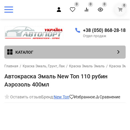
0
0
0
0
+38 (050) 868-28-18
Отдел продаж
КАТАЛОГ
Главная
/
Краска Эмаль, Грунт, Лак
/
Краска Эмаль Эмаль
/
Краска Эма
Автокраска Эмаль New Ton 110 рубин
Аэрозоль 400мл
Оставить отзыв
Бренд:
New Ton
Избранное
Сравнение