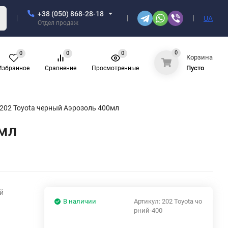
+38 (050) 868-28-18
UA
Отдел продаж
0
0
0
0
Корзина
Пусто
Избранное
Сравнение
Просмотренные
202 Toyota черный Аэрозоль 400мл
0мл
й
В наличии
Артикул:
202 Toyota чо
рний-400