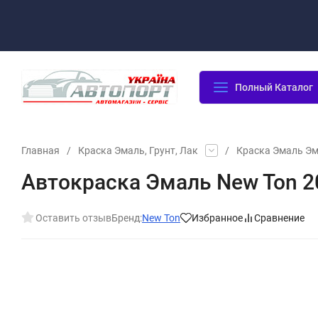
Оплата/Доставка
Возврат/Гарантия
Контакты
По
Полный Каталог
Главная
/
Краска Эмаль, Грунт, Лак
/
Краска Эмаль Э
Автокраска Эмаль New Ton 2
Оставить отзыв
Бренд:
New Ton
Избранное
Сравнение