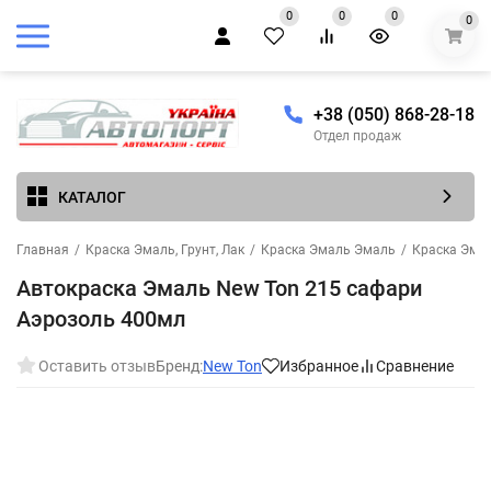
0
0
0
0
+38 (050) 868-28-18
Отдел продаж
КАТАЛОГ
Главная
/
Краска Эмаль, Грунт, Лак
/
Краска Эмаль Эмаль
/
Краска Эма
Автокраска Эмаль New Ton 215 сафари
Аэрозоль 400мл
Оставить отзыв
Бренд:
New Ton
Избранное
Сравнение