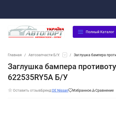
Оплата/Доставка
Возврат/Гарантия
Контакты
По
Полный Каталог
Главная
/
Автозапчасти Б/У.
/
Заглушка бампера проти
Заглушка бампера противоту
622535RY5A Б/У
Оставить отзыв
Бренд:
OE Nissan
Избранное
Сравнение