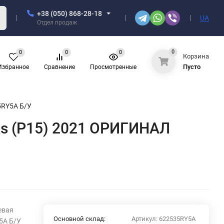
+38 (050) 868-28-18
UA
Отдел продаж
0
0
0
0
Корзина
Пусто
Избранное
Сравнение
Просмотренные
5RY5A Б/У
ks (P15) 2021 ОРИГИНАЛ
евая
Основной склад:
Артикул:
622535RY5A
5A Б/У