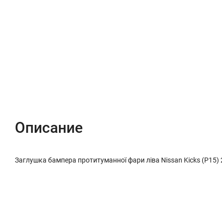
Описание
Характеристики
Отзывы (0)
Описание
Заглушка бампера протитуманної фари ліва Nissan Kicks (P15