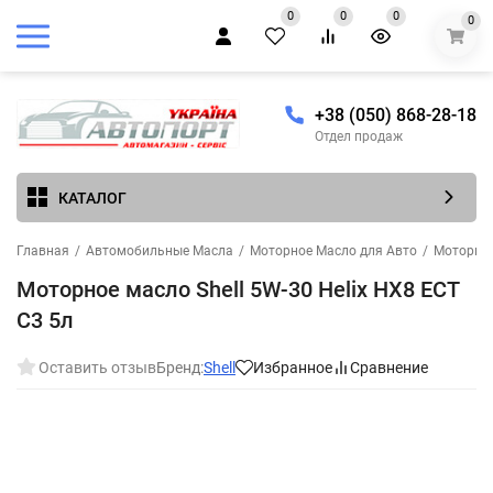
0
0
0
0
+38 (050) 868-28-18
Отдел продаж
КАТАЛОГ
Главная
/
Автомобильные Масла
/
Моторное Масло для Авто
/
Моторное
Моторное масло Shell 5W-30 Helix HX8 ECT
C3 5л
Оставить отзыв
Бренд:
Shell
Избранное
Сравнение