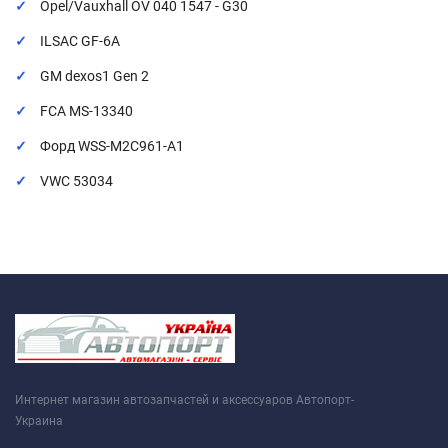
Opel/Vauxhall OV 040 1547 - G30
ILSAC GF-6А
GM dexos1 Gen 2
FCA MS-13340
Форд WSS-M2C961-A1
VWC 53034
Интернет магазин автозапчастей и аксессуаров Автопорт-
Украина