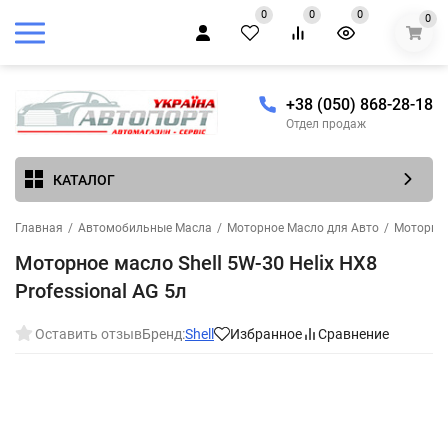
0
0
0
0
+38 (050) 868-28-18
Отдел продаж
КАТАЛОГ
Главная
/
Автомобильные Масла
/
Моторное Масло для Авто
/
Моторное
Моторное масло Shell 5W-30 Helix HX8
Professional AG 5л
Оставить отзыв
Бренд:
Shell
Избранное
Сравнение