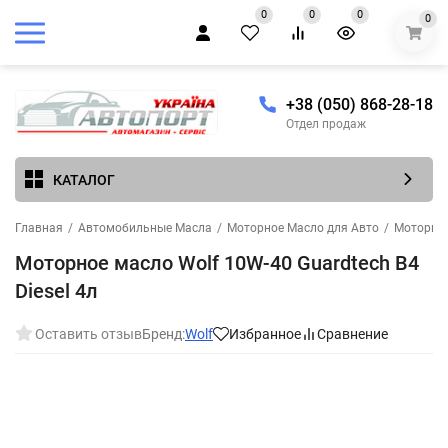
0
0
0
0
+38 (050) 868-28-18
Отдел продаж
КАТАЛОГ
Главная
/
Автомобильные Масла
/
Моторное Масло для Авто
/
Моторное
Моторное масло Wolf 10W-40 Guardtech B4
Diesel 4л
Оставить отзыв
Бренд:
Wolf
Избранное
Сравнение