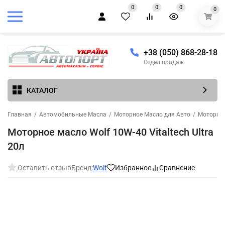
0
0
0
0
+38 (050) 868-28-18
Отдел продаж
КАТАЛОГ
Главная
/
Автомобильные Масла
/
Моторное Масло для Авто
/
Моторное
Моторное масло Wolf 10W-40 Vitaltech Ultra
20л
Оставить отзыв
Бренд:
Wolf
Избранное
Сравнение