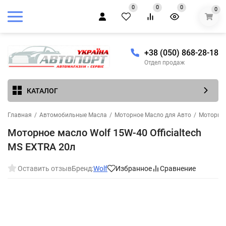
0
0
0
0
+38 (050) 868-28-18
Отдел продаж
КАТАЛОГ
Главная
/
Автомобильные Масла
/
Моторное Масло для Авто
/
Моторное
Моторное масло Wolf 15W-40 Officialtech
MS EXTRA 20л
Оставить отзыв
Бренд:
Wolf
Избранное
Сравнение