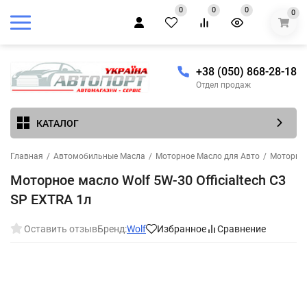
0
0
0
0
+38 (050) 868-28-18
Отдел продаж
КАТАЛОГ
Главная
/
Автомобильные Масла
/
Моторное Масло для Авто
/
Моторное
Моторное масло Wolf 5W-30 Officialtech C3
SP EXTRA 1л
Оставить отзыв
Бренд:
Wolf
Избранное
Сравнение