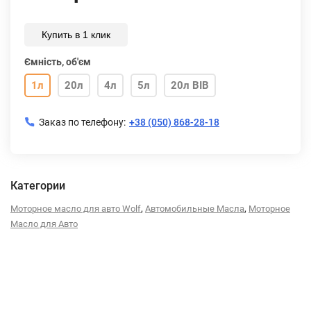
Купить в 1 клик
Ємність, об'єм
1л
20л
4л
5л
20л BIB
Заказ по телефону:
+38 (050) 868-28-18
Категории
,
,
Моторное масло для авто Wolf
Автомобильные Масла
Моторное
Масло для Авто
Описание
Характеристики
Отзывы (0)