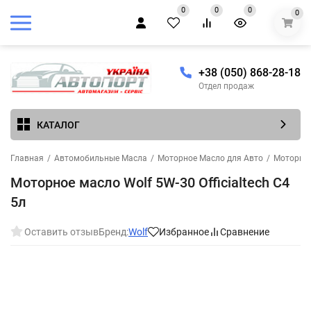
0
0
0
0
+38 (050) 868-28-18
Отдел продаж
КАТАЛОГ
Главная
/
Автомобильные Масла
/
Моторное Масло для Авто
/
Моторное
Моторное масло Wolf 5W-30 Officialtech C4
5л
Оставить отзыв
Бренд:
Wolf
Избранное
Сравнение