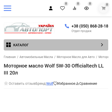
0
0
0
0
+38 (050) 868-28-18
Отдел продаж
КАТАЛОГ
Главная
/
Автомобильные Масла
/
Моторное Масло для Авто
/
Моторное
Моторное масло Wolf 5W-30 Officialtech LL
III 20л
Оставить отзыв
Бренд:
Wolf
Избранное
Сравнение