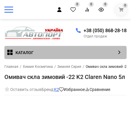
0
0
0
0
+38 (050) 868-28-18
Отдел продаж
КАТАЛОГ
Главная
/
Химия Косметика
/
Зимняя Серия
/
Омивач скла зимовий -22 K
Омивач скла зимовий -22 K2 Claren Nano 5л
Оставить отзыв
Бренд:
K2
Избранное
Сравнение