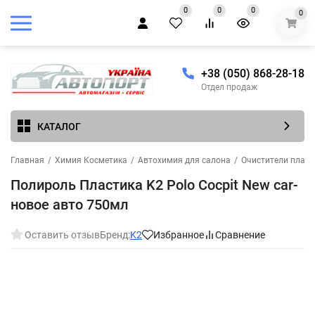
0
0
0
0
+38 (050) 868-28-18
Отдел продаж
КАТАЛОГ
Главная
/
Химия Косметика
/
Автохимия для салона
/
Очистители пласти
Полироль Пластика K2 Polo Cocpit New car-
новое авто 750мл
Оставить отзыв
Бренд:
K2
Избранное
Сравнение