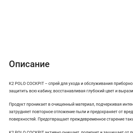
Описание
Характеристики
Отзывы (0)
Описание
K2 POLO COCKPIT – спрей для ухода и обслуживания приборн
защитить всю кабину, восстанавливая глубокий цвет и выраз
Продукт проникает в очищенный материал, подчеркивая интен
затрудняет повторное отложение пыли и предохраняет от вре
поверхностей. Предотвращает преждевременное старение таких
K2 POLO COCKPIT активно очищает, полирует и защищает от п