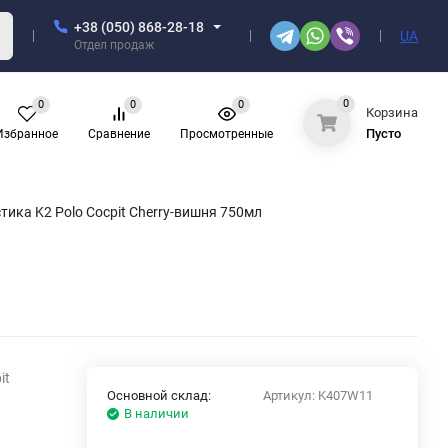
+38 (050) 868-28-18
UA
Отдел продаж
0
0
0
0
Корзина
Пусто
Избранное
Сравнение
Просмотренные
ика K2 Polo Cocpit Cherry-вишня 750мл
it
Основной склад:
Артикул:
K407W11
В наличии