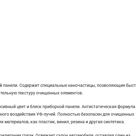
ой панели. Содержит специальные наночастицы, позволяющие быст
ительную текстуру очищенных элементов.
сивный цвет и блеск приборной панели. Антистатическая формула
дного воздействия УФ-лучей. Полностью безопасен для очищенных
 материалов, как пластик, винил, резина и другая синтетика.
рилипания грязи. Освежает салон автомобиля, оставляя один из