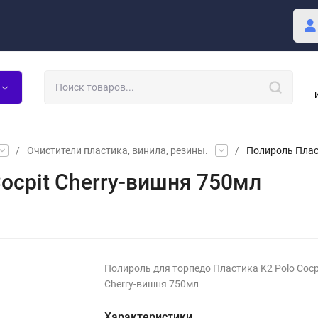
купателю
Блог
/
Очистители пластика, винила, резины.
/
Полироль Пласт
ocpit Cherry-вишня 750мл
Полироль для торпедо Пластика K2 Polo Cocp
Cherry-вишня 750мл
Характеристики