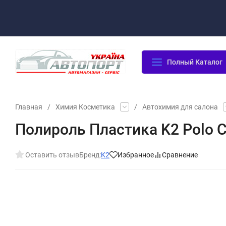
Оплата/Доставка
Возврат/Гарантия
Контакты
По
Полный Каталог
Главная
/
Химия Косметика
/
Автохимия для салона
Полироль Пластика K2 Polo C
Оставить отзыв
Бренд:
K2
Избранное
Сравнение