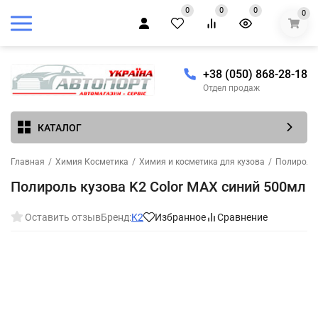
0
0
0
0
+38 (050) 868-28-18
Отдел продаж
КАТАЛОГ
Главная
/
Химия Косметика
/
Химия и косметика для кузова
/
Полироли 
Полироль кузова K2 Color MAX синий 500мл
Оставить отзыв
Бренд:
K2
Избранное
Сравнение