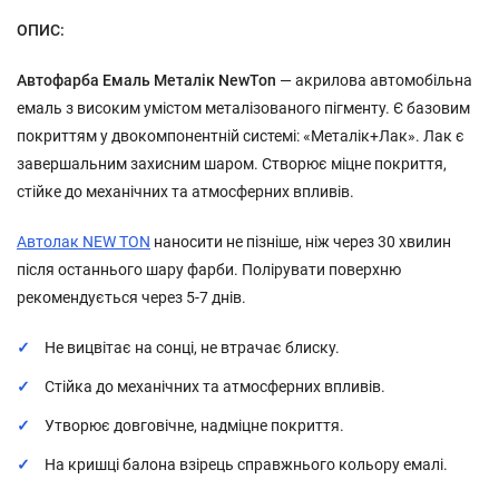
ОПИС:
Автофарба Емаль Металік NewTon
— акрилова автомобільна
емаль з високим умістом металізованого пігменту. Є базовим
покриттям у двокомпонентній системі: «Металік+Лак». Лак є
завершальним захисним шаром. Створює міцне покриття,
стійке до механічних та атмосферних впливів.
Автолак NEW TON
наносити не пізніше, ніж через 30 хвилин
після останнього шару фарби. Полірувати поверхню
рекомендується через 5-7 днів.
Не вицвітає на сонці, не втрачає блиску.
Стійка до механічних та атмосферних впливів.
Утворює довговічне, надміцне покриття.
На кришці балона взірець справжнього кольору емалі.