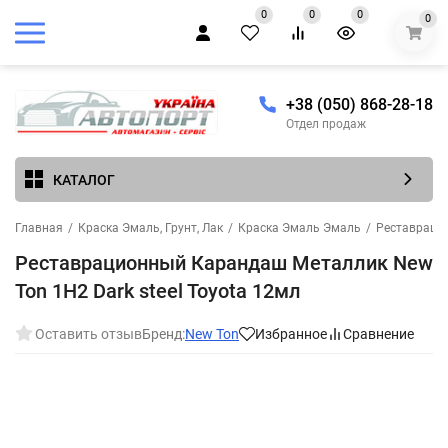
0
0
0
0
+38 (050) 868-28-18
Отдел продаж
КАТАЛОГ
Главная
/
Краска Эмаль, Грунт, Лак
/
Краска Эмаль Эмаль
/
Реставраци
Реставрационный Карандаш Металлик New
Ton 1H2 Dark steel Toyota 12мл
Оставить отзыв
Бренд:
New Ton
Избранное
Сравнение