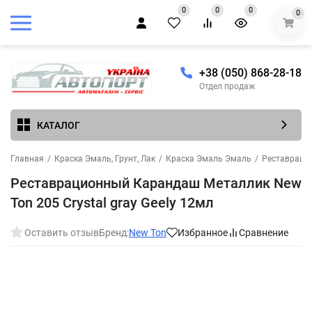
0
0
0
0
+38 (050) 868-28-18
Отдел продаж
КАТАЛОГ
Главная
/
Краска Эмаль, Грунт, Лак
/
Краска Эмаль Эмаль
/
Реставраци
Реставрационный Карандаш Металлик New
Ton 205 Crystal gray Geely 12мл
Оставить отзыв
Бренд:
New Ton
Избранное
Сравнение