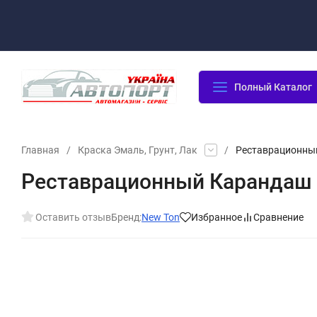
Оплата/Доставка
Возврат/Гарантия
Контакты
По
Полный Каталог
Главная
/
Краска Эмаль, Грунт, Лак
/
Реставрационный
Реставрационный Карандаш 
Оставить отзыв
Бренд:
New Ton
Избранное
Сравнение