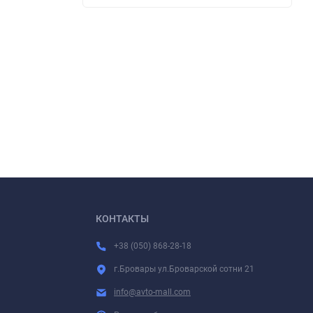
КОНТАКТЫ
+38 (050) 868-28-18
г.Бровары ул.Броварской сотни 21
info@avto-mall.com