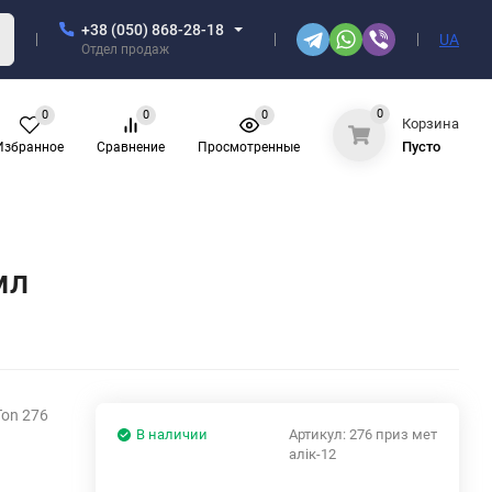
+38 (050) 868-28-18
UA
Отдел продаж
0
0
0
0
Корзина
Пусто
Избранное
Сравнение
Просмотренные
мл
on 276
В наличии
Артикул:
276 приз мет
алік-12