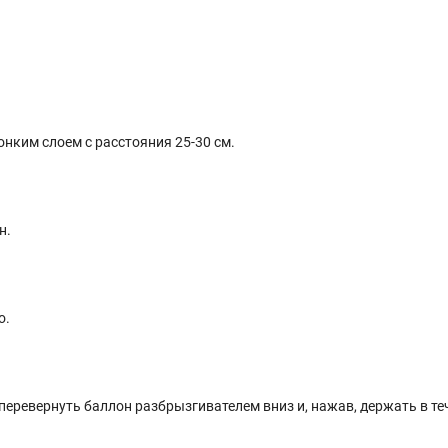
нким слоем с расстояния 25-30 см.
н.
о.
перевернуть баллон разбрызгивателем вниз и, нажав, держать в те