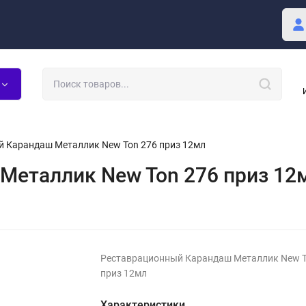
купателю
Блог
 Карандаш Металлик New Ton 276 приз 12мл
Металлик New Ton 276 приз 12
Реставрационный Карандаш Металлик New T
приз 12мл
Характеристики