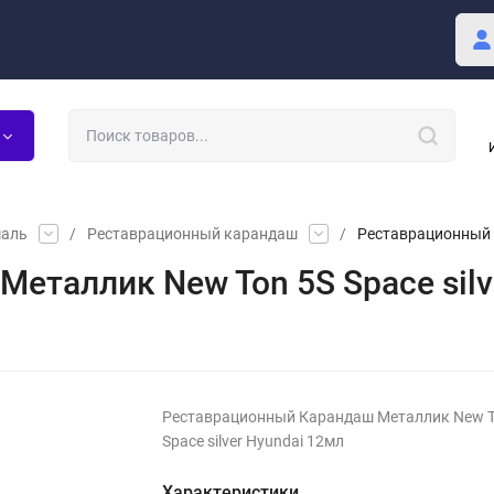
купателю
Блог
маль
/
Реставрационный карандаш
/
Реставрационный К
еталлик New Ton 5S Space silv
Реставрационный Карандаш Металлик New T
Space silver Hyundai 12мл
Характеристики