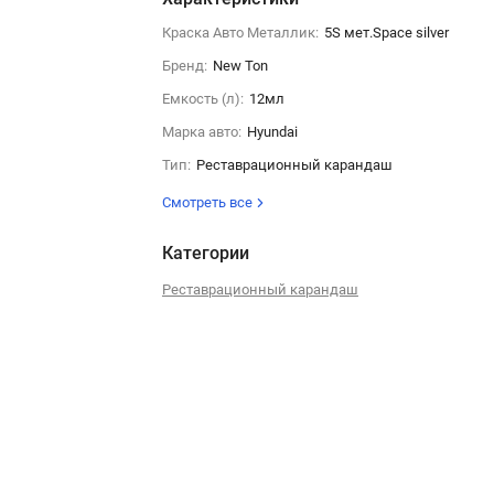
Краска Авто Металлик:
5S мет.Space silver
Бренд:
New Ton
Емкость (л):
12мл
Марка авто:
Hyundai
Тип:
Реставрационный карандаш
Смотреть все
Категории
Реставрационный карандаш