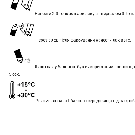
Нанести 2-3 тонких шари лаку з інтервалом 3-5 хв.
Через 30 хв після фарбування нанести лак авто.
Якщо лак у балоні не був використаний повністю,
3 сек.
Рекомендована t балона і середовища під час робо