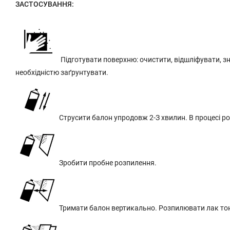
ЗАСТОСУВАННЯ:
Підготувати поверхню: очистити, відшліфувати, з
необхідністю заґрунтувати.
Струсити балон упродовж 2-З хвилин. В процесі р
Зробити пробне розпилення.
Тримати балон вертикально. Розпилювати лак тонк