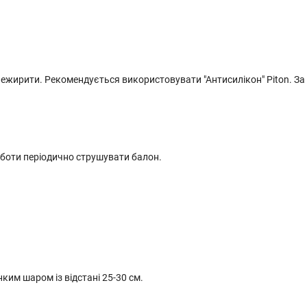
нежирити. Рекомендується використовувати "Антисилікон" Piton. За
оботи періодично струшувати балон.
им шаром із відстані 25-30 см.