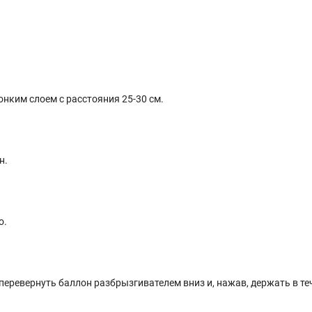
нким слоем с расстояния 25-30 см.
н.
о.
перевернуть баллон разбрызгивателем вниз и, нажав, держать в те