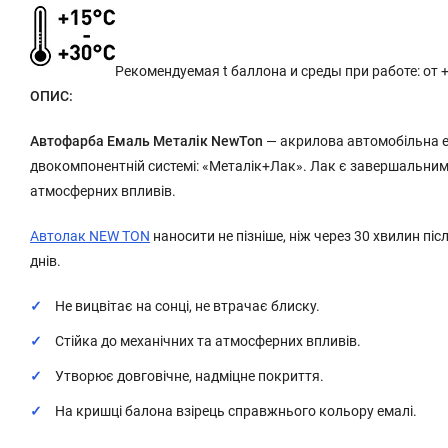
Рекомендуемая t баллона и среды при работе: от +
ОПИС:
Автофарба Емаль Металік NewTon
— акрилова автомобільна е
двокомпонентній системі: «Металік+Лак». Лак є завершальним 
атмосферних впливів.
Автолак NEW TON
наносити не пізніше, ніж через 30 хвилин п
днів.
Не вицвітає на сонці, не втрачає блиску.
Стійка до механічних та атмосферних впливів.
Утворює довговічне, надміцне покриття.
На кришці балона взірець справжнього кольору емалі.