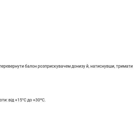
 перевернути балон розприскувачем донизу й, натиснувши, тримати
ти: від +15°C до +30ºС.