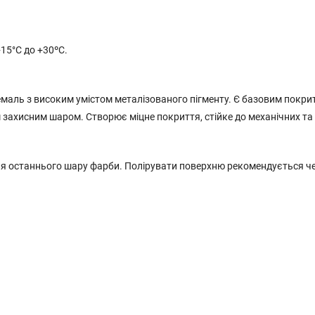
15°C до +30ºС.
маль з високим умістом металізованого пігменту. Є базовим покри
захисним шаром. Створює міцне покриття, стійке до механічних та
ісля останнього шару фарби. Полірувати поверхню рекомендується че