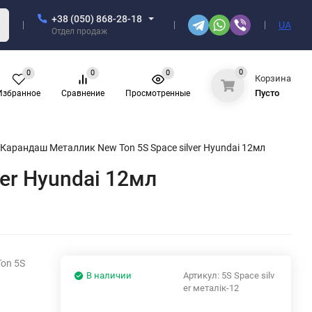
+38 (050) 868-28-18
UA
Отдел продаж
0
0
0
0
Корзина
Пусто
Избранное
Сравнение
Просмотренные
арандаш Металлик New Ton 5S Space silver Hyundai 12мл
er Hyundai 12мл
on 5S
В наличии
Артикул:
5S Space silv
er металік-12