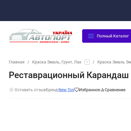
Оплата/Доставка
Возврат/Гарантия
Контакты
По
Полный Каталог
Главная
/
Краска Эмаль, Грунт, Лак
/
Краска Эмаль Э
Реставрационный Карандаш М
Оставить отзыв
Бренд:
New Ton
Избранное
Сравнение