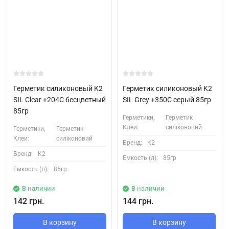
Герметик силиконовый K2
Герметик силиконовый K2
SIL Clear +204С бесцветный
SIL Grey +350С серый 85гр
85гр
Герметики,
Герметик
Клеи:
силіконовий
Герметики,
Герметик
Клеи:
силіконовий
Бренд:
K2
Бренд:
K2
Емкость (л):
85гр
Емкость (л):
85гр
В наличии
В наличии
142 грн.
144 грн.
В корзину
В корзину