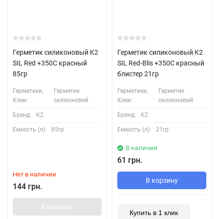
Герметик силиконовый K2
Герметик силиконовый K2
SIL Red +350С красный
SIL Red-Blis +350С красный
85гр
блистер 21гр
Герметики,
Герметик
Герметики,
Герметик
Клеи:
силіконовий
Клеи:
силіконовий
Бренд:
K2
Бренд:
K2
Емкость (л):
85гр
Емкость (л):
21гр
В наличии
61 грн.
Нет в наличии
В корзину
144 грн.
В корзину
Купить в 1 клик