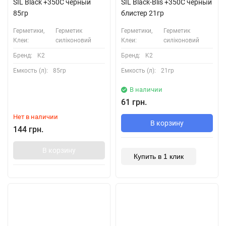
SIL Black +350С черный
SIL Black-Blis +350С черный
85гр
блистер 21гр
Герметики,
Герметик
Герметики,
Герметик
Клеи:
силіконовий
Клеи:
силіконовий
Бренд:
K2
Бренд:
K2
Емкость (л):
85гр
Емкость (л):
21гр
В наличии
61 грн.
Нет в наличии
В корзину
144 грн.
В корзину
Купить в 1 клик