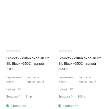
Герметик силиконовый K2
Герметик силиконовый K2
SIL Black +350С черный
SIL Black +350С черный
21гр
300гр
Герметики,
Герметик
Герметики,
Герметик
Клеи:
силіконовий
Клеи:
силіконовий
Бренд:
K2
Бренд:
K2
Емкость (л):
21гр
Емкость (л):
300гр
В наличии
В наличии