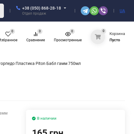
+38 (050) 868-28-18
UA
Отдел продаж
0
0
0
0
Корзина
Пусто
Избранное
Сравнение
Просмотренные
торпедо Пластика Piton Бабл гамм 750мл
гамм
В наличии
165 грн.