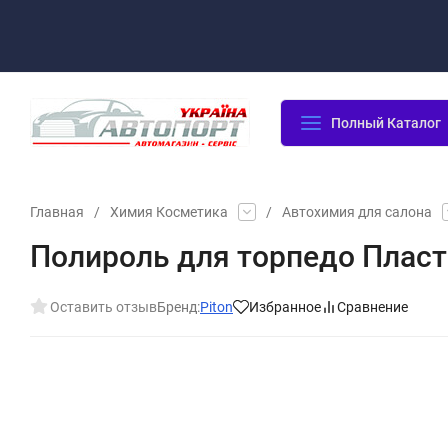
Оплата/Доставка
Возврат/Гарантия
Контакты
По
Полный Каталог
Главная
/
Химия Косметика
/
Автохимия для салона
Полироль для торпедо Пласт
Оставить отзыв
Бренд:
Piton
Избранное
Сравнение