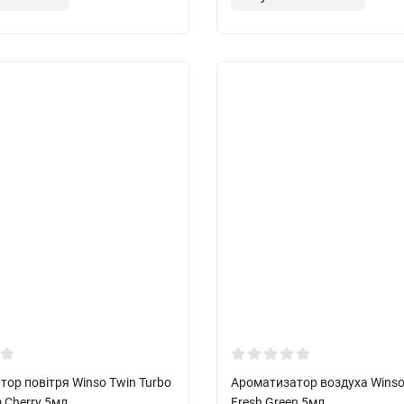
ор повітря Winso Twin Turbo
Ароматизатор воздуха Winso
 Cherry 5мл
Fresh Green 5мл