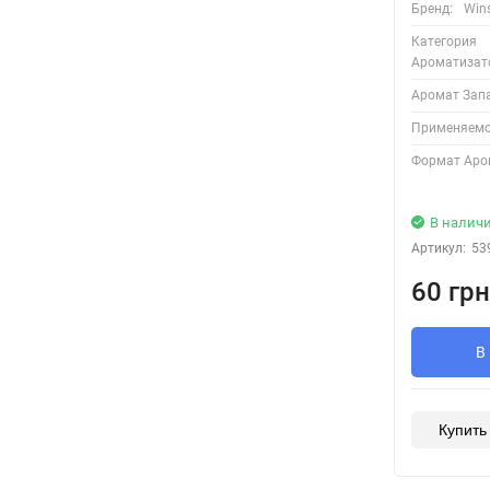
Бренд:
Win
Категория
Ароматизат
Аромат Запа
Применяемос
Формат Аро
В налич
Артикул:
53
60 грн
В
Купить 