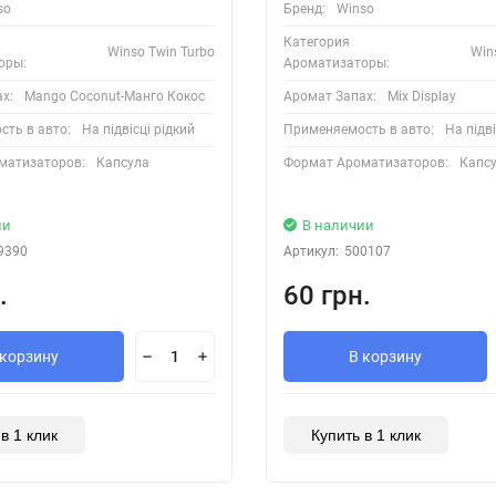
so
Бренд:
Winso
Категория
Winso Twin Turbo
Win
оры:
Ароматизаторы:
х:
Mango Coconut-Манго Кокос
Аромат Запах:
Mix Display
ть в авто:
На підвісці рідкий
Применяемость в авто:
На підві
матизаторов:
Капсула
Формат Ароматизаторов:
Капс
ии
В наличии
9390
Артикул:
500107
.
60 грн.
 корзину
В корзину
в 1 клик
Купить в 1 клик