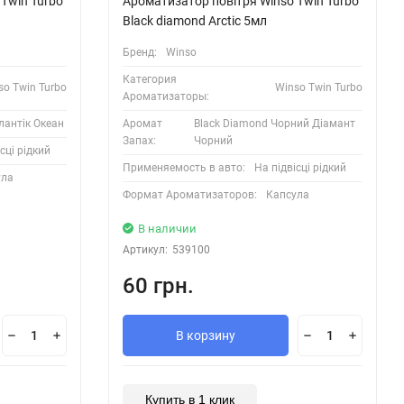
Twin Turbo
Ароматизатор повітря Winso Twin Turbo
Black diamond Arctic 5мл
Бренд:
Winso
Категория
so Twin Turbo
Winso Twin Turbo
Ароматизаторы:
тлантік Океан
Аромат
Black Diamond Чорний Діамант
Запах:
Чорний
сці рідкий
Применяемость в авто:
На підвісці рідкий
ула
Формат Ароматизаторов:
Капсула
В наличии
Артикул:
539100
60 грн.
В корзину
Купить в 1 клик