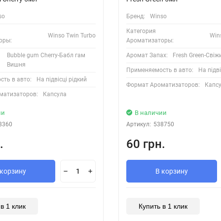
so
Бренд:
Winso
Категория
Winso Twin Turbo
Win
оры:
Ароматизаторы:
Bubble gum Cherry-Бабл гам
Аромат Запах:
Fresh Green-Свіж
Вишня
Применяемость в авто:
На підві
ть в авто:
На підвісці рідкий
Формат Ароматизаторов:
Капс
матизаторов:
Капсула
ии
В наличии
8360
Артикул:
538750
.
60 грн.
 корзину
В корзину
в 1 клик
Купить в 1 клик