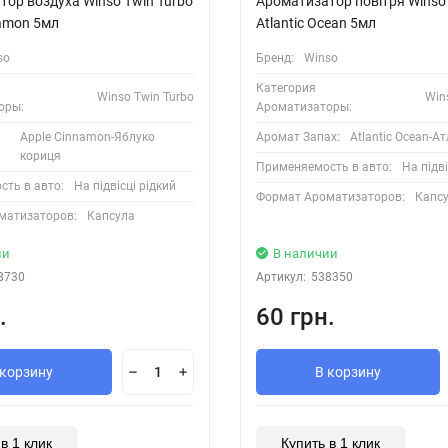
ор воздуха Winso Twin Turbo
Ароматизатор повітря Winso 
namon 5мл
Atlantic Ocean 5мл
so
Бренд:
Winso
Категория
Winso Twin Turbo
Win
оры:
Ароматизаторы:
Apple Cinnamon-Яблуко
Аромат Запах:
Atlantic Ocean-А
кориця
Применяемость в авто:
На підві
ть в авто:
На підвісці рідкий
Формат Ароматизаторов:
Капс
матизаторов:
Капсула
ии
В наличии
8730
Артикул:
538350
.
60 грн.
 корзину
В корзину
в 1 клик
Купить в 1 клик