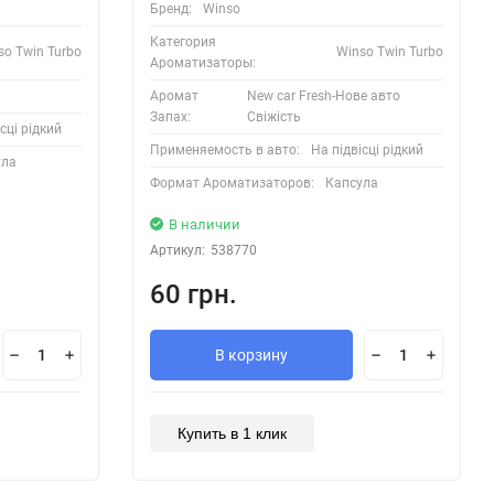
Бренд:
Winso
Категория
so Twin Turbo
Winso Twin Turbo
Ароматизаторы:
Аромат
New car Fresh-Нове авто
Запах:
Свіжість
сці рідкий
Применяемость в авто:
На підвісці рідкий
ула
Формат Ароматизаторов:
Капсула
В наличии
Артикул:
538770
60 грн.
В корзину
Купить в 1 клик