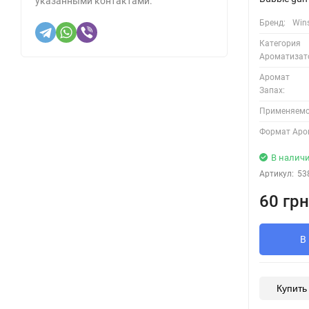
указанными контактами.
Бренд:
Win
Категория
Ароматизат
Аромат
Запах:
Применяемос
Формат Аро
В налич
Артикул:
53
60 грн
В
Купить 