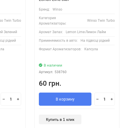
Бренд:
Winso
Категория
so Twin Turbo
Winso Twin Turbo
Ароматизаторы:
ий Зелений
Аромат Запах:
Lemon Lime-Лимон Лайм
сці рідкий
Применяемость в авто:
На підвісці рідкий
ула
Формат Ароматизаторов:
Капсула
В наличии
Артикул:
538760
60 грн.
В корзину
Купить в 1 клик