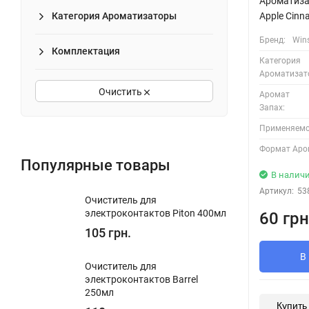
Ароматизат
Apple Cin
Категория Ароматизаторы
Бренд:
Win
Комплектация
Категория
Ароматизат
Очистить
Аромат
Запах:
Применяемос
Формат Аро
Популярные товары
В налич
Артикул:
53
Очиститель для
электроконтактов Piton 400мл
60 грн
105 грн.
В
Очиститель для
электроконтактов Barrel
250мл
Купить 