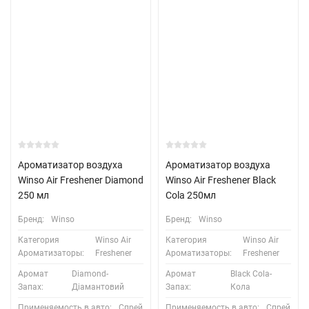
Ароматизатор воздуха
Ароматизатор воздуха
Winso Air Freshener Diamond
Winso Air Freshener Black
250 мл
Cola 250мл
Бренд:
Winso
Бренд:
Winso
Категория
Winso Air
Категория
Winso Air
Ароматизаторы:
Freshener
Ароматизаторы:
Freshener
Аромат
Diamond-
Аромат
Black Cola-
Запах:
Діамантовий
Запах:
Кола
Применяемость в авто:
Спрей
Применяемость в авто:
Спрей