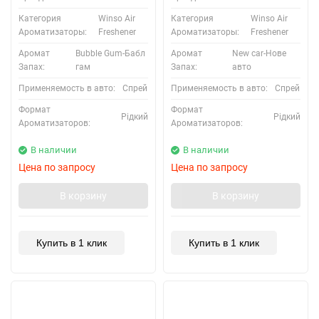
Категория
Winso Air
Категория
Winso Air
Ароматизаторы:
Freshener
Ароматизаторы:
Freshener
Аромат
Bubble Gum-Бабл
Аромат
New car-Нове
Запах:
гам
Запах:
авто
Применяемость в авто:
Спрей
Применяемость в авто:
Спрей
Формат
Формат
Рідкий
Рідкий
Ароматизаторов:
Ароматизаторов:
В наличии
В наличии
Цена по запросу
Цена по запросу
В корзину
В корзину
Купить в 1 клик
Купить в 1 клик