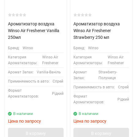
Ароматизатор воздуха
Ароматизатор воздуха
Winso Air Freshener Vanilla
Winso Air Freshener
250мл
Strawberry 250 мл
Бренд:
Winso
Бренд:
Winso
Категория
Winso Air
Категория
Winso Air
Ароматизаторы:
Freshener
Ароматизаторы:
Freshener
Аромат Запах:
Vanilia-Ваніль
Аромат
Strawberry-
Запах:
Полуниця
Применяемость в авто:
Спрей
Применяемость в авто:
Спрей
Формат
Рідкий
Ароматизаторов:
Формат
Рідкий
Ароматизаторов:
В наличии
В наличии
Цена по запросу
Цена по запросу
В корзину
В корзину